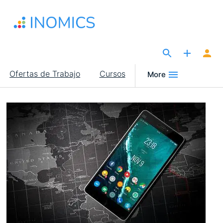
Pasar
al
contenido
principal
The Site for Economists
Main
Ofertas de Trabajo
Cursos
More
navigation