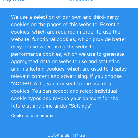
Partners
Referencias
We use a selection of our own and third-party
RSS Feed
Sustainability
cookies on the pages of this website: Essential
cookies, which are required in order to use the
Privacy Policy
Terms and Conditions
website; functional cookies, which provide better
Impressum
easy of use when using the website;
performance cookies, which we use to generate
Customer Support
aggregated data on website use and statistics;
and marketing cookies, which are used to display
+49 (0)30 - 2084712 50
relevant content and advertising. If you choose
"ACCEPT ALL", you consent to the use of all
info@inomics.com
cookies. You can accept and reject individual
cookie types and revoke your consent for the
Follow Us
future at any time under "Settings".
Cookie documentation
Language
COOKIE SETTINGS