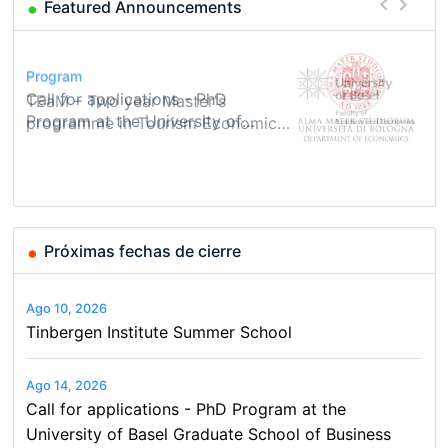
Featured Announcements
Conference
Program
Course
Job
Program
Modern Difference-in-Differences:
Call for applications - PhD
Oxford University Economics
Economic Analyst – Tax Modelling
TEaM – Two year Master's
Conference
New Problems, New Solutions -…
Program at the University of
Summer School
programme in Tourism Economics
48th RSEP International
Basel…
and…
Conference on Economics,
Finance and Business
Próximas fechas de cierre
Ago 10, 2026
Tinbergen Institute Summer School
Ago 14, 2026
Call for applications - PhD Program at the
University of Basel Graduate School of Business