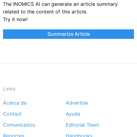
The INOMICS AI can generate an article summary
related to the content of this article.
Try it now!
Summarize Article
Links
Acerca de
Advertise
Footer
Contact
Ayuda
menu
Comunicados
Editorial Team
Reportes
Handbooks