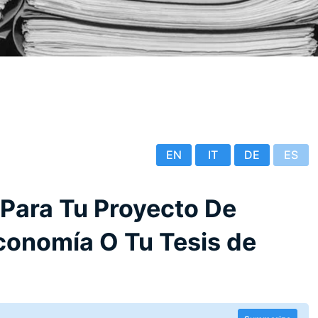
EN
IT
DE
ES
Para Tu Proyecto De
conomía O Tu Tesis de