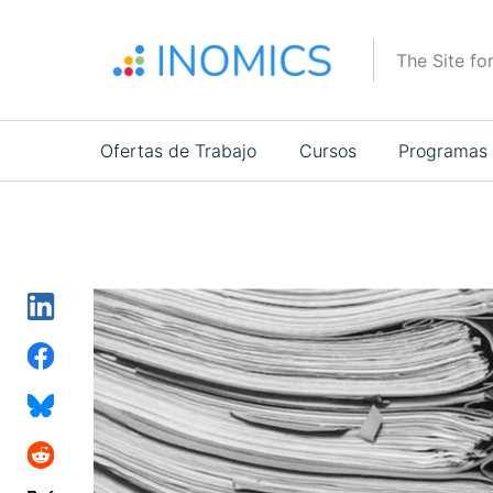
Pasar
al
The Site fo
contenido
principal
Main
Ofertas de Trabajo
Cursos
Programas
navigation