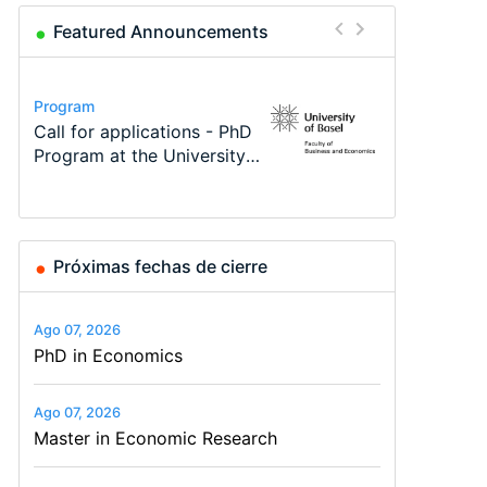
Featured Announcements
Conference
Program
Program
Course
Job
Conference
Modern Difference-in-
Call for applications - PhD
TEaM – Two year Master's
Oxford University
Economic Analyst – Tax
48th RSEP International
Differences: New Problems,
Program at the University
programme in Tourism
Economics Summer School
Modelling
Conference on Economics,
New Solutions -…
of Basel…
Economics and…
Finance and Business
Próximas fechas de cierre
Ago 07, 2026
PhD in Economics
Ago 07, 2026
Master in Economic Research