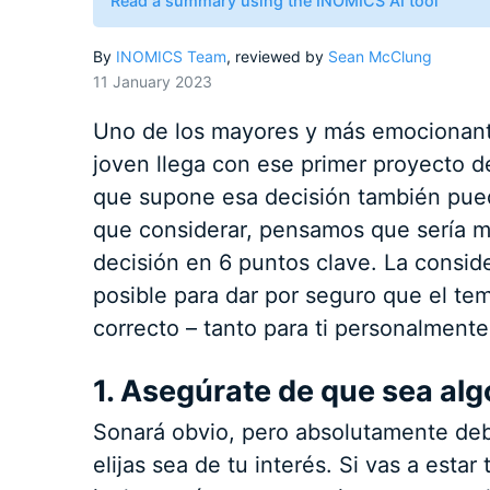
Read a summary using the INOMICS AI tool
By
INOMICS Team
, reviewed by
Sean McClung
11 January 2023
Uno de los mayores y más emocionante
joven llega con ese primer proyecto d
que supone esa decisión también pued
que considerar, pensamos que sería má
decisión en 6 puntos clave. La consid
posible para dar por seguro que el te
correcto – tanto para ti personalmente
1. Asegúrate de que sea alg
Sonará obvio, pero absolutamente deb
elijas sea de tu interés. Si vas a est