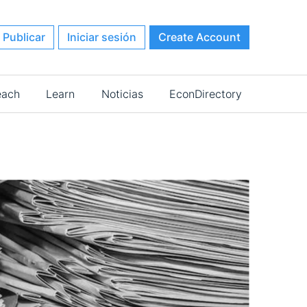
Publicar
Iniciar sesión
Create Account
each
Learn
Noticias
EconDirectory