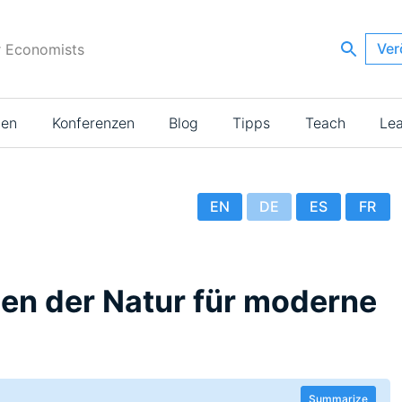
Ver
r Economists
ien
Konferenzen
Blog
Tipps
Teach
Le
EN
DE
ES
FR
gen der Natur für moderne
Summarize