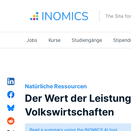
Direkt
zum
The Site fo
Inhalt
Main
Jobs
Kurse
Studiengänge
Stipend
navigation
Natürliche Ressourcen
Der Wert der Leistun
Volkswirtschaften
Read a summary using the INOMICS AI tool