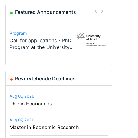
Featured Announcements
Conference
Program
Program
Course
Job
Conference
Modern Difference-in-
Call for applications - PhD
TEaM – Two year Master's
Oxford University
Economic Analyst – Tax
48th RSEP International
Differences: New Problems,
Program at the University
programme in Tourism
Economics Summer School
Modelling
Conference on Economics,
New Solutions -…
of Basel…
Economics and…
Finance and Business
Bevorstehende Deadlines
Aug 07, 2026
PhD in Economics
Aug 07, 2026
Master in Economic Research