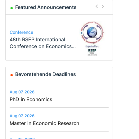
Featured Announcements
Program
Course
Job
Program
Job
Conference
TEaM – Two year Master's
Oxford University
Economic Analyst – Tax
MSc in Economics
Volkswirt/in (m/w/d)
48th RSEP International
programme in Tourism
Economics Summer School
Modelling
Conference on Economics,
Economics and…
Finance and Business
Bevorstehende Deadlines
Aug 07, 2026
PhD in Economics
Aug 07, 2026
Master in Economic Research