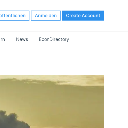
öffentlichen
Anmelden
Create Account
arn
News
EconDirectory