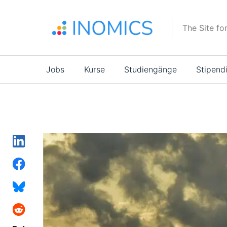
Direkt
zum
The Site fo
Inhalt
Main
Jobs
Kurse
Studiengänge
Stipend
navigation