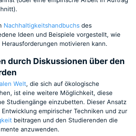
nnst (oder eine empirische Arbeit in Auftrag
nitt).
en
Nachhaltigkeitshandbuchs
des
dene Ideen und Beispiele vorgestellt, wie
e Herausforderungen motivieren kann.
en durch Diskussionen über den
rden
alen Welt
, die sich auf ökologische
en, ist eine weitere Möglichkeit, diese
he Studiengänge einzubetten. Dieser Ansatz
r Entwicklung empirischer Techniken und zur
keit
beitragen und den Studierenden die
gumente anzuwenden.