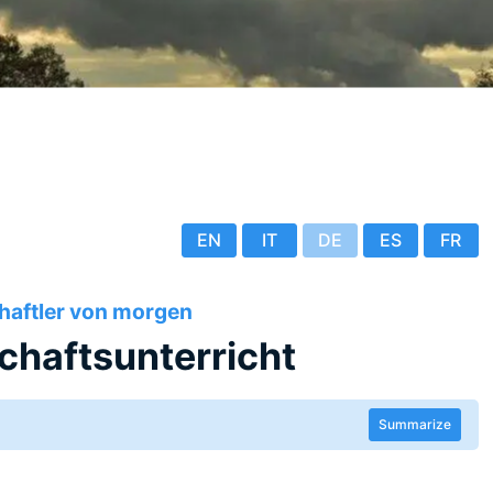
EN
IT
DE
ES
FR
haftler von morgen
chaftsunterricht
Summarize