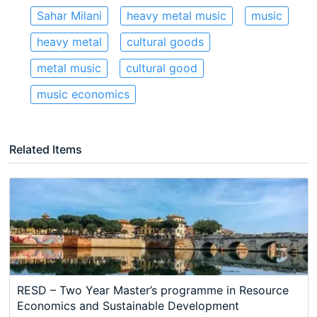
Sahar Milani
heavy metal music
music
heavy metal
cultural goods
metal music
cultural good
music economics
Related Items
RESD – Two Year Master’s programme in Resource
Economics and Sustainable Development