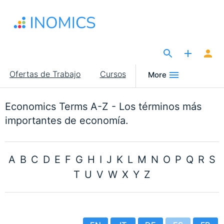
Pasar
al
contenido
principal
The Site for Economists
Main
Ofertas de Trabajo
Cursos
More
navigation
Economics Terms A-Z - Los términos más
importantes de economía.
A
B
C
D
E
F
G
H
I
J
K
L
M
N
O
P
Q
R
S
T
U
V
W
X
Y
Z