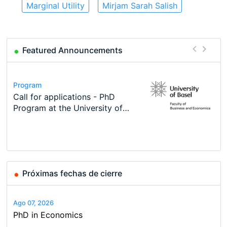
Marginal Utility
Mirjam Sarah Salish
Featured Announcements
Conference
Program
Course
Job
Program
Modern Difference-in-Differences:
Call for applications - PhD
Oxford University Economics
Economic Analyst – Tax Modelling
TEaM – Two year Master's
Conference
New Problems, New Solutions -…
Program at the University of
Summer School
programme in Tourism Economics
48th RSEP International
Basel…
and…
Conference on Economics,
Finance and Business
Próximas fechas de cierre
Ago 07, 2026
PhD in Economics