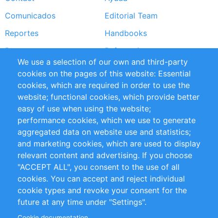
menu
Comunicados
Editorial Team
Reportes
Handbooks
Partners
Referencias
We use a selection of our own and third-party
RSS Feed
Sustainability
cookies on the pages of this website: Essential
cookies, which are required in order to use the
Privacy Policy
Terms and Conditions
website; functional cookies, which provide better
Impressum
easy of use when using the website;
performance cookies, which we use to generate
Customer Support
aggregated data on website use and statistics;
and marketing cookies, which are used to display
+49 (0)30 - 2084712 50
relevant content and advertising. If you choose
"ACCEPT ALL", you consent to the use of all
info@inomics.com
cookies. You can accept and reject individual
cookie types and revoke your consent for the
Follow Us
future at any time under "Settings".
Cookie documentation