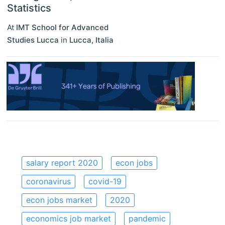
Statistics
At
IMT School for Advanced
Studies Lucca
in
Lucca
,
Italia
salary report 2020
econ jobs
coronavirus
covid-19
econ jobs market
2020
economics job market
pandemic