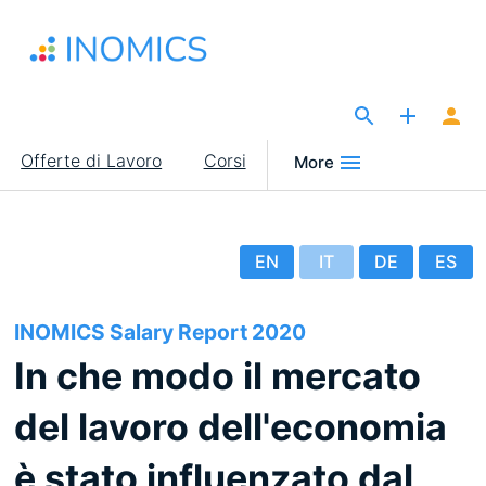
Salta
al
contenuto
principale
The Site for Economists
Main
Offerte di Lavoro
Corsi
More
navigation
EN
IT
DE
ES
INOMICS Salary Report 2020
In che modo il mercato
del lavoro dell'economia
è stato influenzato dal