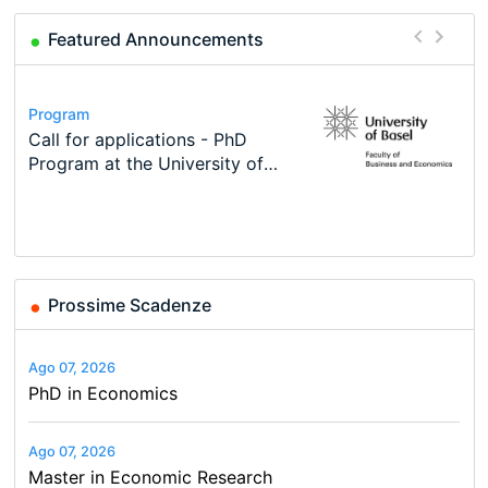
Featured Announcements
Conference
Program
Course
Job
Program
Modern Difference-in-Differences:
Call for applications - PhD
Oxford University Economics
Economic Analyst – Tax Modelling
TEaM – Two year Master's
Conference
New Problems, New Solutions -…
Program at the University of
Summer School
programme in Tourism Economics
48th RSEP International
Basel…
and…
Conference on Economics,
Finance and Business
Prossime Scadenze
Ago 07, 2026
PhD in Economics
Ago 07, 2026
Master in Economic Research