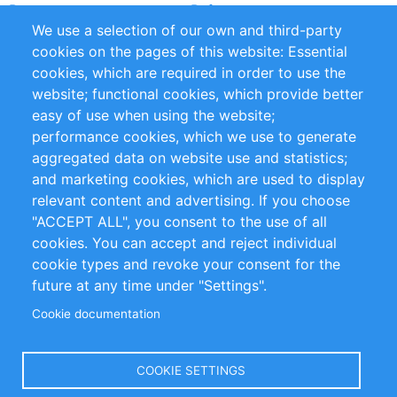
Partners
Referenze
We use a selection of our own and third-party
RSS Feed
Sustainability
cookies on the pages of this website: Essential
cookies, which are required in order to use the
Privacy Policy
Terms and Conditions
website; functional cookies, which provide better
Impressum
easy of use when using the website;
performance cookies, which we use to generate
Customer Support
aggregated data on website use and statistics;
and marketing cookies, which are used to display
+49 (0)30 - 2084712 50
relevant content and advertising. If you choose
"ACCEPT ALL", you consent to the use of all
info@inomics.com
cookies. You can accept and reject individual
cookie types and revoke your consent for the
Follow Us
future at any time under "Settings".
Cookie documentation
Language
COOKIE SETTINGS