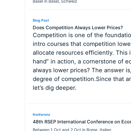
Basel
in
Basel
,
Schweiz
Blog Post
Does Competition Always Lower Prices?
Competition is one of the foundati
intro courses that competition lowe
allocate resources efficiently. This
hand” in action, a cornerstone of 
always lower prices? The answer is,
degree of competition.Since that a
let’s dig deeper.
Konferenz
48th RSEP International Conference on Eco
Between
1 Oct
and
2 Oct
in
Rome
,
Italien