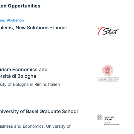
ed Opportunities
rse, Workshop
blems, New Solutions - Linear
urism Economics and
sità di Bologna
ity of Bologna
in
Rimini
,
Italien
niversity of Basel Graduate School
usiness and Economics, University of