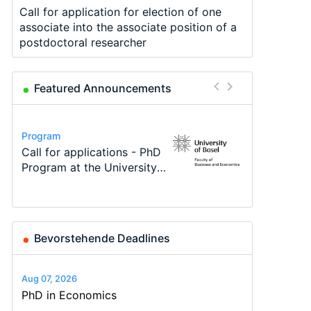
Call for application for election of one
associate into the associate position of a
postdoctoral researcher
Featured Announcements
Conference
Program
Program
Course
Job
Conference
Modern Difference-in-
Call for applications - PhD
TEaM – Two year Master's
Oxford University
Economic Analyst – Tax
48th RSEP International
Differences: New Problems,
Program at the University
programme in Tourism
Economics Summer School
Modelling
Conference on Economics,
New Solutions -…
of Basel…
Economics and…
Finance and Business
Bevorstehende Deadlines
Aug 07, 2026
PhD in Economics