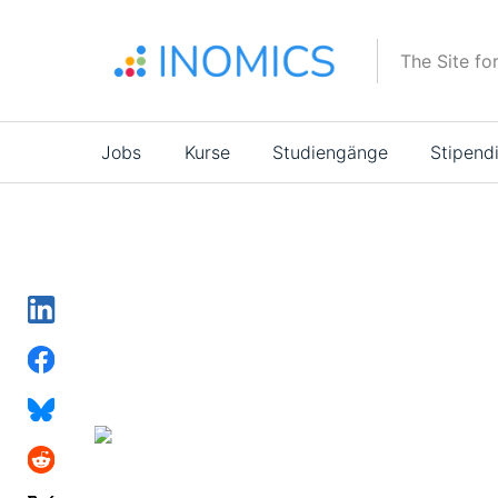
Direkt
zum
The Site fo
Inhalt
Main
Jobs
Kurse
Studiengänge
Stipend
navigation