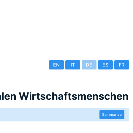
EN
IT
DE
ES
FR
alen Wirtschaftsmenschen
Summarize