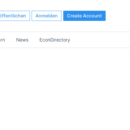
öffentlichen
Anmelden
Create Account
arn
News
EconDirectory