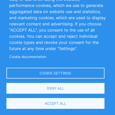
performance cookies, which we use to generate
aggregated data on website use and statistics;
and marketing cookies, which are used to display
Image Credit:
supawat bursuk on Shutterstock
(licensed image - copyright)
relevant content and advertising. If you choose
"ACCEPT ALL", you consent to the use of all
cookies. You can accept and reject individual
Currently trending in USA
cookie types and revoke your consent for the
future at any time under "Settings".
3
Cookie documentation
Executive / Senior Industry Job
Volkswirt/in (m/w/d)
COOKIE SETTINGS
At
RWI – Leibniz-Institut für
Wirtschaftsforschung
in
Essen
,
Deutschland
DENY ALL
ACCEPT ALL
Assistant Professor / Lecturer Job
Assistant Professor of