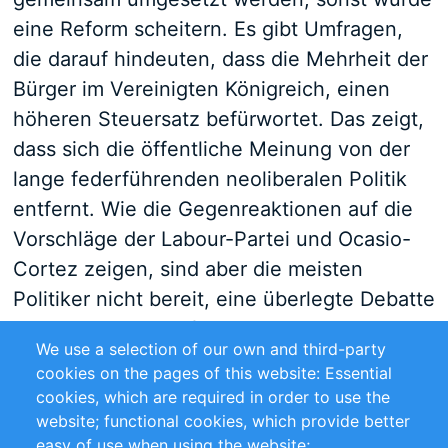
eine Reform scheitern. Es gibt Umfragen,
die darauf hindeuten, dass die Mehrheit der
Bürger im Vereinigten Königreich, einen
höheren Steuersatz befürwortet. Das zeigt,
dass sich die öffentliche Meinung von der
lange federführenden neoliberalen Politik
entfernt. Wie die Gegenreaktionen auf die
Vorschläge der Labour-Partei und Ocasio-
Cortez zeigen, sind aber die meisten
Politiker nicht bereit, eine überlegte Debatte
zu dem Thema zu führen. Solange es aber
We use a selection of our own and third-party
keine Debatte über dieses kaputte System
cookies on the pages of this website: Essential
gibt, werden die Steuern so bleiben, wie sie
cookies, which are required in order to use the
sind: unangemessen und ungerecht.
website; functional cookies, which provide better
easy of use when using the website;