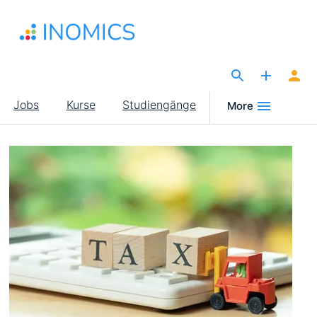
Direkt
zum
Inhalt
The Site for Economists
Main
Jobs
Kurse
Studiengänge
More
navigation