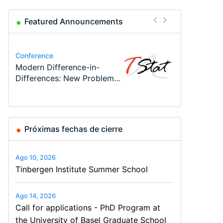
Featured Announcements
Conference
Program
Program
Conference
Course
Conference
Modern Difference-in-
Call for applications - PhD
TEaM – Two year Master's
48th RSEP International
Oxford University
49th RSEP International
Differences: New Problems,
Program at the University
programme in Tourism
Conference on Economics,
Economics Summer School
Conference on Economics,
New Solutions -…
of Basel…
Economics and…
Finance and Business
Finance and Business
Próximas fechas de cierre
Ago 10, 2026
Tinbergen Institute Summer School
Ago 14, 2026
Call for applications - PhD Program at
the University of Basel Graduate School