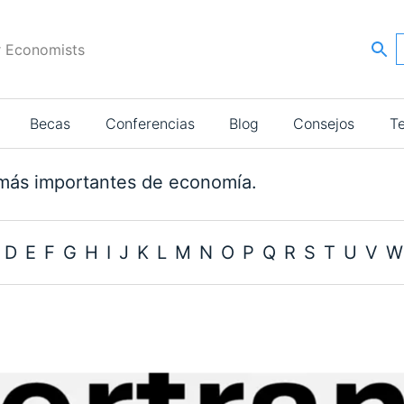
r Economists
Becas
Conferencias
Blog
Consejos
T
más importantes de economía.
D
E
F
G
H
I
J
K
L
M
N
O
P
Q
R
S
T
U
V
W