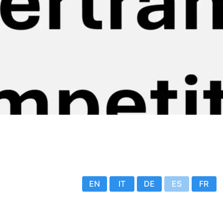
EN
IT
DE
ES
FR