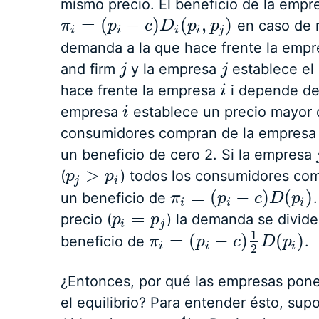
mismo precio. El beneficio de la emp
=
(
−
)
(
,
)
en caso de n
π
π
i
=
(
p
i
−
p
c
)
D
i
(
p
c
i
,
p
D
j
)
p
p
i
i
i
i
j
demanda a la que hace frente la emp
and firm
y la empresa
establece el
j
j
j
j
hace frente la empresa
i depende de 
i
i
empresa
establece un precio mayor 
i
i
consumidores compran de la empres
un beneficio de cero 2. Si la empresa
>
(
) todos los consumidores co
p
p
j
>
p
i
p
j
i
=
(
−
)
(
)
un beneficio de
π
π
i
=
(
p
i
−
p
c
)
D
(
p
c
i
)
D
p
i
i
i
=
precio (
) la demanda se divid
p
p
i
=
p
j
p
i
j
1
=
(
−
)
(
)
beneficio de
.
π
π
i
=
(
p
i
−
p
c
)
1
2
D
c
(
p
i
)
D
p
i
i
i
2
¿Entonces, por qué las empresas ponen
el equilibrio? Para entender ésto, s