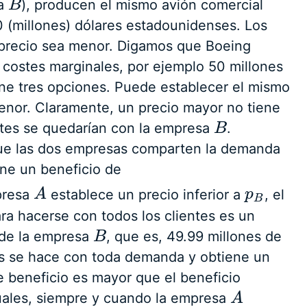
sa
), producen el mismo avión comercial
B
B
0 (millones) dólares estadounidenses. Los
 precio sea menor. Digamos que Boeing
 costes marginales, por ejemplo 50 millones
ene tres opciones. Puede establecer el mismo
enor. Claramente, un precio mayor no tiene
ntes se quedarían con la empresa
.
B
B
 que las dos empresas comparten la demanda
ne un beneficio de
mpresa
establece un precio inferior a
, el
A
A
p
p
B
B
a hacerse con todos los clientes es un
 de la empresa
, que es, 49.99 millones de
B
B
s se hace con toda demanda y obtiene un
e beneficio es mayor que el beneficio
uales, siempre y cuando la empresa
A
A