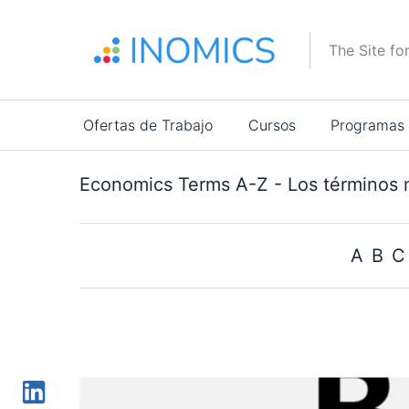
Pasar
al
The Site fo
contenido
principal
Main
Ofertas de Trabajo
Cursos
Programas
navigation
Economics Terms A-Z - Los términos 
A
B
C