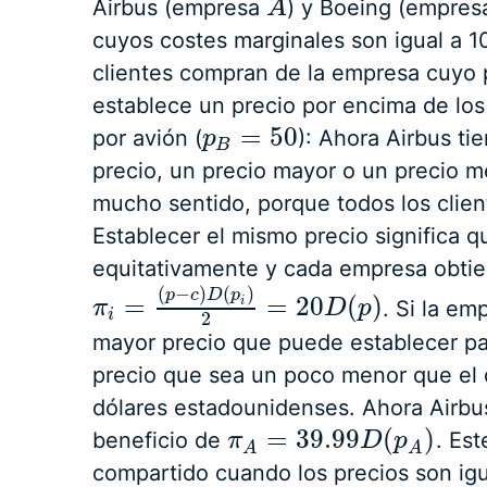
Airbus (empresa
) y Boeing (empre
A
A
cuyos costes marginales son igual a 1
clientes compran de la empresa cuyo
establece un precio por encima de los
=
50
por avión (
): Ahora Airbus ti
p
p
B
=
50
B
precio, un precio mayor o un precio m
mucho sentido, porque todos los clie
Establecer el mismo precio significa
equitativamente y cada empresa obtie
(
−
)
(
)
p
c
D
p
=
=
20
(
)
i
. Si la e
π
π
i
=
(
p
−
c
)
D
(
p
i
)
2
=
20
D
(
p
)
D
p
i
2
mayor precio que puede establecer par
precio que sea un poco menor que el
dólares estadounidenses. Ahora Airbu
=
39.99
(
)
beneficio de
. Est
π
π
A
=
39.99
D
(
p
D
A
)
p
A
A
compartido cuando los precios son ig