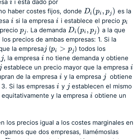
resa
i está dado por
i
i
(
,
)
o haber costes fijos, donde
es la
D
D
i
(
p
i
p
,
p
j
)
p
i
i
j
resa
si la empresa
i establece el precio
i
i
i
i
p
p
i
i
(
,
)
 precio
. La demanda
a la que
p
p
j
D
D
i
(
p
i
p
,
p
j
)
p
j
i
i
j
los precios de ambas empresas: 1. Si la
>
que la empresa
(
) todos los
j
j
p
p
i
>
p
j
p
i
j
a
, la empresa
no tiene demanda y obtiene
j
j
i
i
establece un precio mayor que la empresa
j
j
i
i
mpran de la empresa
y la empresa
obtiene
i
i
j
j
. 3. Si las empresas
y
establecen el mismo
i
i
j
j
e equitativamente y la empresa
obtiene un
i
i
 los precios igual a los costes marginales en
upongamos que dos empresas, llamémoslas