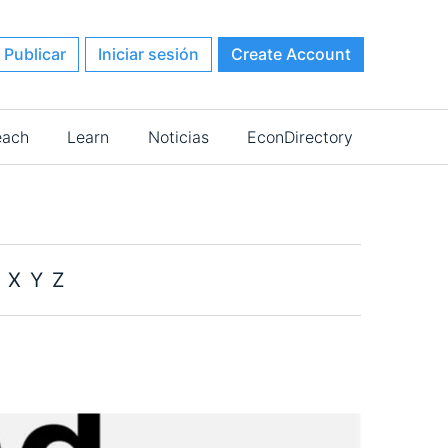
Publicar
Iniciar sesión
Create Account
each
Learn
Noticias
EconDirectory
X
Y
Z