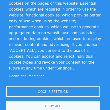
RSS Feed
Sustainability
cookies on the pages of this website: Essential
cookies, which are required in order to use the
Privacy Policy
Terms and Conditions
website; functional cookies, which provide better
Impressum
easy of use when using the website;
performance cookies, which we use to generate
Customer Support
aggregated data on website use and statistics;
and marketing cookies, which are used to display
+49 (0)30 - 2084712 50
relevant content and advertising. If you choose
"ACCEPT ALL", you consent to the use of all
info@inomics.com
cookies. You can accept and reject individual
cookie types and revoke your consent for the
Follow Us
future at any time under "Settings".
Cookie documentation
Language
COOKIE SETTINGS
Select
DENY ALL
Your