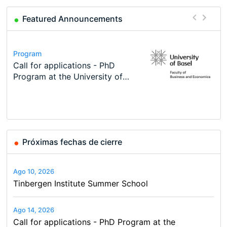
Featured Announcements
Conference
Program
Course
Job
Program
Modern Difference-in-Differences:
Call for applications - PhD
Oxford University Economics
Economic Analyst – Tax Modelling
TEaM – Two year Master's
Conference
New Problems, New Solutions -…
Program at the University of
Summer School
programme in Tourism Economics
48th RSEP International
Basel…
and…
Conference on Economics,
Finance and Business
Próximas fechas de cierre
Ago 10, 2026
Tinbergen Institute Summer School
Ago 14, 2026
Call for applications - PhD Program at the