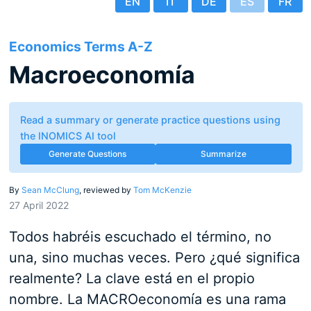
EN
IT
DE
ES
FR
Economics Terms A-Z
Macroeconomía
Read a summary or generate practice questions using
the INOMICS AI tool
Generate Questions
Summarize
By
Sean McClung
, reviewed by
Tom McKenzie
27 April 2022
Todos habréis escuchado el término, no
una, sino muchas veces. Pero ¿qué significa
realmente? La clave está en el propio
nombre. La MACROeconomía es una rama