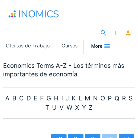
Pasar
al
contenido
principal
The Site for Economists
Main
Ofertas de Trabajo
Cursos
More
navigation
Economics Terms A-Z - Los términos más
importantes de economía.
A
B
C
D
E
F
G
H
I
J
K
L
M
N
O
P
Q
R
S
T
U
V
W
X
Y
Z