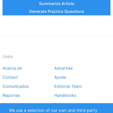
Summarize Article
Generate Practice Questions
Links
Acerca de
Advertise
Footer
Contact
Ayuda
menu
Comunicados
Editorial Team
Reportes
Handbooks
Partners
Referencias
We use a selection of our own and third-party