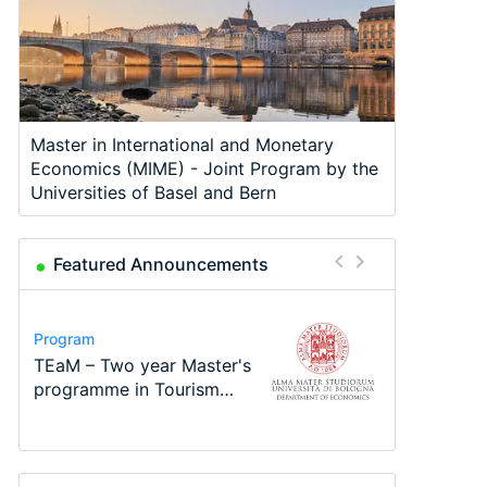
Master in International and Monetary
Economics (MIME) - Joint Program by the
Universities of Basel and Bern
Featured Announcements
Program
Program
Course
Job
Program
Conference
Call for applications - PhD
TEaM – Two year Master's
Oxford University
Economic Analyst – Tax
MSc in Economics
48th RSEP International
Program at the University
programme in Tourism
Economics Summer School
Modelling
Conference on Economics,
of Basel…
Economics and…
Finance and Business