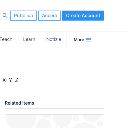
Pubblica
Accedi
Create Account
Teach
Learn
Notizie
More
X
Y
Z
Related Items