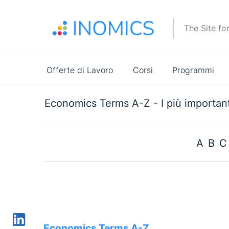
Salta
al
The Site fo
contenuto
principale
Main
Offerte di Lavoro
Corsi
Programmi
navigation
Economics Terms A-Z - I più important
A
B
C
Economics Terms A-Z