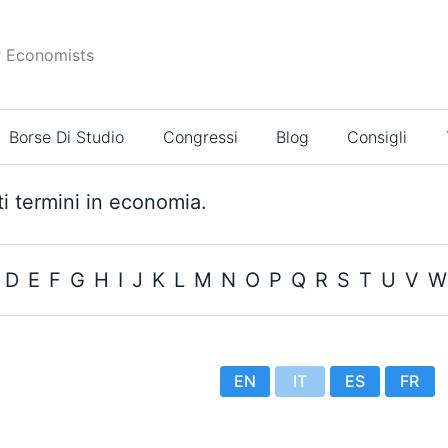
r Economists
Borse Di Studio
Congressi
Blog
Consigli
i termini in economia.
D
E
F
G
H
I
J
K
L
M
N
O
P
Q
R
S
T
U
V
W
EN
IT
ES
FR