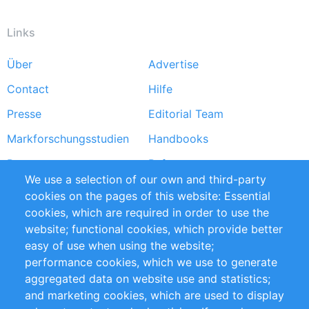
Links
Über
Advertise
Footer
Contact
Hilfe
menu
Presse
Editorial Team
Markforschungsstudien
Handbooks
Partners
Referenzen
We use a selection of our own and third-party
RSS-Feed
Sustainability
cookies on the pages of this website: Essential
cookies, which are required in order to use the
Privacy Policy
Terms and Conditions
website; functional cookies, which provide better
Impressum
easy of use when using the website;
performance cookies, which we use to generate
Customer Support
aggregated data on website use and statistics;
and marketing cookies, which are used to display
+49 (0)30 - 2084712 50