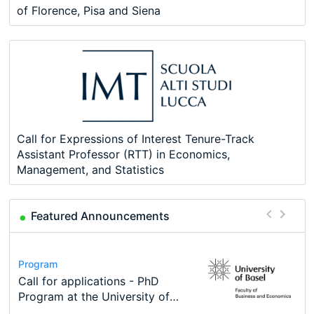
of Florence, Pisa and Siena
Call for Expressions of Interest Tenure-Track
Assistant Professor (RTT) in Economics,
Management, and Statistics
Featured Announcements
Conference
Program
Course
Job
Program
Modern Difference-in-Differences:
Call for applications - PhD
Oxford University Economics
Economic Analyst – Tax Modelling
TEaM – Two year Master's
Conference
New Problems, New Solutions -…
Program at the University of
Summer School
programme in Tourism Economics
48th RSEP International
Basel…
and…