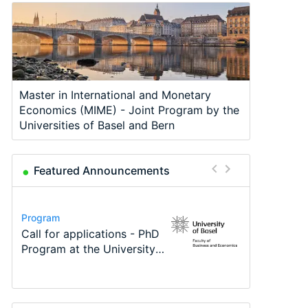
Master in International and Monetary
Economics (MIME) - Joint Program by the
Universities of Basel and Bern
Featured Announcements
Conference
Program
Program
Course
Job
Conference
Modern Difference-in-
Call for applications - PhD
TEaM – Two year Master's
Oxford University
Economic Analyst – Tax
48th RSEP International
Differences: New Problems,
Program at the University
programme in Tourism
Economics Summer School
Modelling
Conference on Economics,
New Solutions -…
of Basel…
Economics and…
Finance and Business