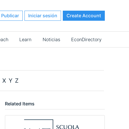
Publicar
Iniciar sesión
Create Account
each
Learn
Noticias
EconDirectory
X
Y
Z
Related Items