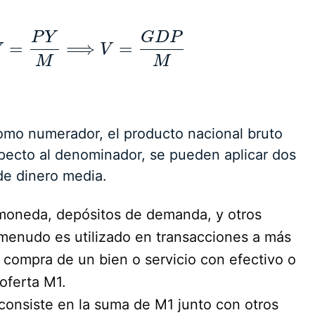
P
Y
G
D
P
=
⟹
=
V
V
=
P
Y
M
⟹
V
=
G
D
V
P
M
M
M
como numerador, el producto nacional bruto
ecto al denominador, se pueden aplicar dos
de dinero media.
 moneda, depósitos de demanda, y otros
A menudo es utilizado en transacciones a más
 compra de un bien o servicio con efectivo o
 oferta M1.
consiste en la suma de M1 junto con otros