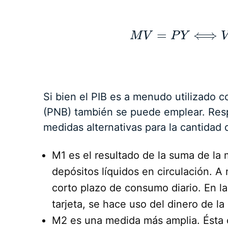
=
⟺
M
V
P
M
Y
V
=
P
Y
⟺
Si bien el PIB es a menudo utilizado 
(PNB) también se puede emplear. Resp
medidas alternativas para la cantidad 
M1 es el resultado de la suma de la
depósitos líquidos en circulación. 
corto plazo de consumo diario. En la
tarjeta, se hace uso del dinero de la
M2 es una medida más amplia. Ésta 