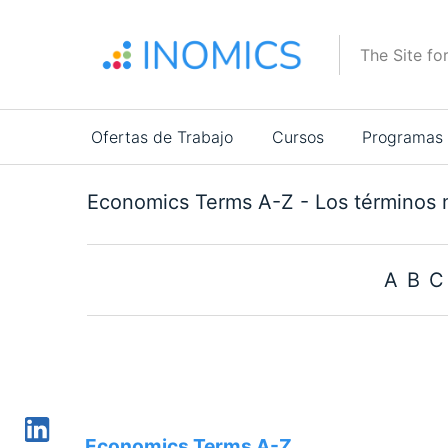
Pasar
al
The Site fo
contenido
principal
Main
Ofertas de Trabajo
Cursos
Programas
navigation
Economics Terms A-Z - Los términos 
A
B
C
Economics Terms A-Z