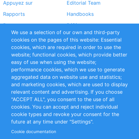
Appuyez sur
Editorial Team
Rapports
Handbooks
Partners
Références
We use a selection of our own and third-party
Flux RSS
Sustainability
cookies on the pages of this website: Essential
cookies, which are required in order to use the
Privacy Policy
Terms and Conditions
website; functional cookies, which provide better
Impressum
easy of use when using the website;
performance cookies, which we use to generate
Customer Support
aggregated data on website use and statistics;
and marketing cookies, which are used to display
+49 (0)30 - 2084712 50
relevant content and advertising. If you choose
"ACCEPT ALL", you consent to the use of all
info@inomics.com
cookies. You can accept and reject individual
cookie types and revoke your consent for the
Follow Us
future at any time under "Settings".
Cookie documentation