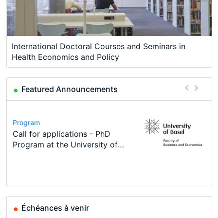
International Doctoral Courses and Seminars in
Health Economics and Policy
Featured Announcements
Conference
Program
Course
Job
Program
Modern Difference-in-Differences:
Call for applications - PhD
Oxford University Economics
Economic Analyst – Tax Modelling
TEaM – Two year Master's
Conference
New Problems, New Solutions -…
Program at the University of
Summer School
programme in Tourism Economics
48th RSEP International
Basel…
and…
Conference on Economics,
Finance and Business
Échéances à venir