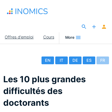
Aller
au
contenu
principal
The Site for Economists
Main
Offres d'emploi
Cours
More
navigation
EN
IT
DE
ES
FR
Les 10 plus grandes
difficultés des
doctorants