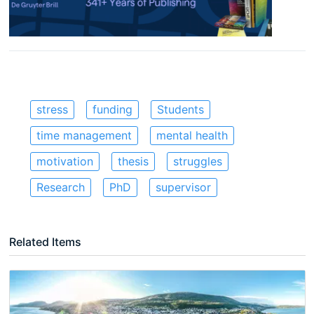
stress
funding
Students
time management
mental health
motivation
thesis
struggles
Research
PhD
supervisor
Related Items