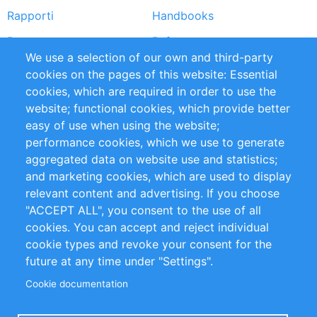
Rapporti
Handbooks
Partners
Referenze
We use a selection of our own and third-party
RSS Feed
Sustainability
cookies on the pages of this website: Essential
cookies, which are required in order to use the
Privacy Policy
Terms and Conditions
website; functional cookies, which provide better
Impressum
easy of use when using the website;
performance cookies, which we use to generate
Customer Support
aggregated data on website use and statistics;
and marketing cookies, which are used to display
+49 (0)30 - 2084712 50
relevant content and advertising. If you choose
"ACCEPT ALL", you consent to the use of all
info@inomics.com
cookies. You can accept and reject individual
cookie types and revoke your consent for the
Follow Us
future at any time under "Settings".
Cookie documentation