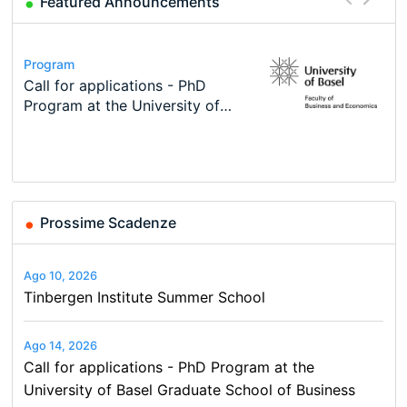
Featured Announcements
Conference
Program
Course
Job
Program
Modern Difference-in-Differences:
Call for applications - PhD
Oxford University Economics
Economic Analyst – Tax Modelling
TEaM – Two year Master's
Conference
New Problems, New Solutions -…
Program at the University of
Summer School
programme in Tourism Economics
48th RSEP International
Basel…
and…
Conference on Economics,
Finance and Business
Prossime Scadenze
Ago 10, 2026
Tinbergen Institute Summer School
Ago 14, 2026
Call for applications - PhD Program at the
University of Basel Graduate School of Business