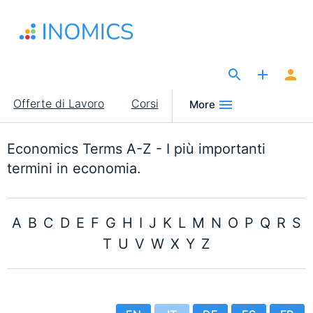
Salta
al
contenuto
principale
The Site for Economists
Main
Offerte di Lavoro
Corsi
More
navigation
Economics Terms A-Z - I più importanti
termini in economia.
A
B
C
D
E
F
G
H
I
J
K
L
M
N
O
P
Q
R
S
T
U
V
W
X
Y
Z