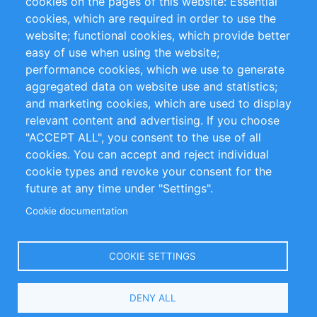
cookies on the pages of this website: Essential
cookies, which are required in order to use the
Privacy Policy
Terms and Conditions
website; functional cookies, which provide better
Impressum
easy of use when using the website;
performance cookies, which we use to generate
Customer Support
aggregated data on website use and statistics;
and marketing cookies, which are used to display
+49 (0)30 - 2084712 50
relevant content and advertising. If you choose
"ACCEPT ALL", you consent to the use of all
info@inomics.com
cookies. You can accept and reject individual
cookie types and revoke your consent for the
Follow Us
future at any time under "Settings".
Cookie documentation
Language
COOKIE SETTINGS
Select
DENY ALL
Your