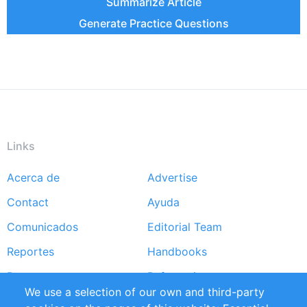
Summarize Article
Generate Practice Questions
Links
Acerca de
Advertise
Footer
Contact
Ayuda
menu
Comunicados
Editorial Team
Reportes
Handbooks
Partners
Referencias
We use a selection of our own and third-party
RSS Feed
Sustainability