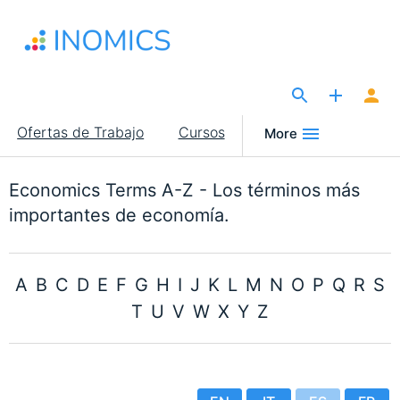
Pasar
al
contenido
principal
The Site for Economists
Main
Ofertas de Trabajo
Cursos
More
navigation
Economics Terms A-Z - Los términos más
importantes de economía.
A
B
C
D
E
F
G
H
I
J
K
L
M
N
O
P
Q
R
S
T
U
V
W
X
Y
Z