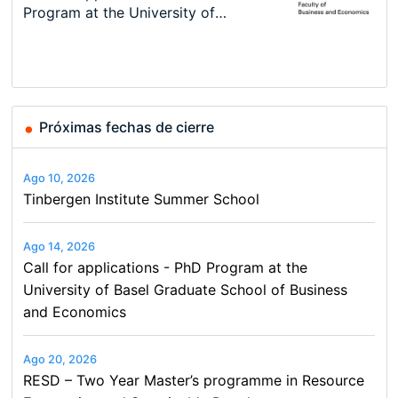
New Problems, New Solutions -…
Program at the University of
Summer School
programme in Tourism Economics
48th RSEP International
Basel…
and…
Conference on Economics,
Finance and Business
Próximas fechas de cierre
Ago 10, 2026
Tinbergen Institute Summer School
Ago 14, 2026
Call for applications - PhD Program at the
University of Basel Graduate School of Business
and Economics
Ago 20, 2026
RESD – Two Year Master’s programme in Resource