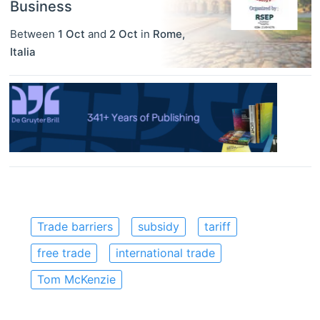
Business
Between
1 Oct
and
2 Oct
in
Rome
,
Italia
Trade barriers
subsidy
tariff
free trade
international trade
Tom McKenzie