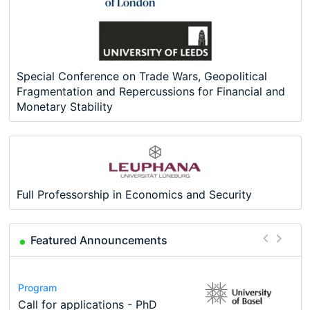
Special Conference on Trade Wars, Geopolitical
Fragmentation and Repercussions for Financial and
Monetary Stability
Full Professorship in Economics and Security
Featured Announcements
Conference
Program
Course
Job
Program
Modern Difference-in-Differences:
Call for applications - PhD
Oxford University Economics
Economic Analyst – Tax Modelling
TEaM – Two year Master's
Conference