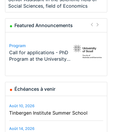
Social Sciences, field of Economics
Featured Announcements
Conference
Program
Program
Course
Job
Conference
Modern Difference-in-
Call for applications - PhD
TEaM – Two year Master's
Oxford University
Economic Analyst – Tax
48th RSEP International
Differences: New Problems,
Program at the University
programme in Tourism
Economics Summer School
Modelling
Conference on Economics,
New Solutions -…
of Basel…
Economics and…
Finance and Business
Échéances à venir
Août 10, 2026
Tinbergen Institute Summer School
Août 14, 2026