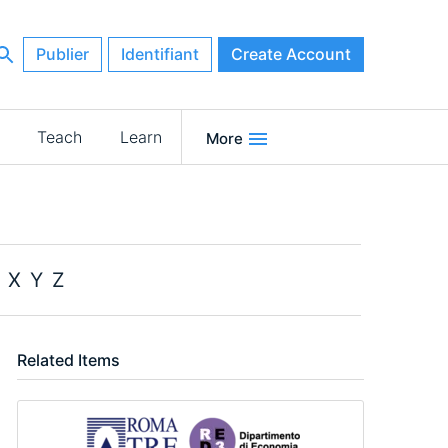
Publier
Identifiant
Create Account
Teach
Learn
More
X
Y
Z
Related Items