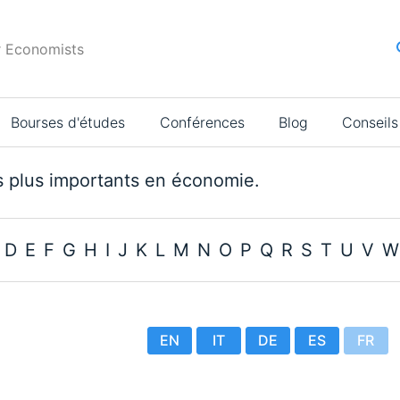
r Economists
Bourses d'études
Conférences
Blog
Conseils
s plus importants en économie.
D
E
F
G
H
I
J
K
L
M
N
O
P
Q
R
S
T
U
V
W
EN
IT
DE
ES
FR