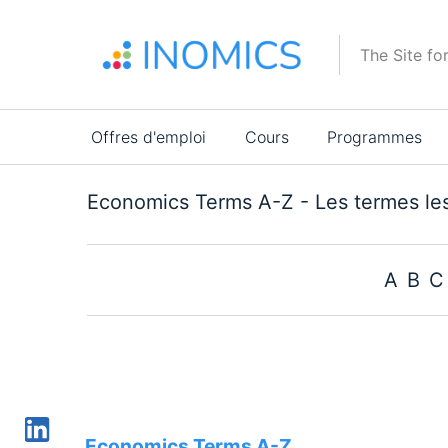
Aller
au
The Site fo
contenu
principal
Main
Offres d'emploi
Cours
Programmes
navigation
Economics Terms A-Z - Les termes le
A
B
C
Economics Terms A-Z