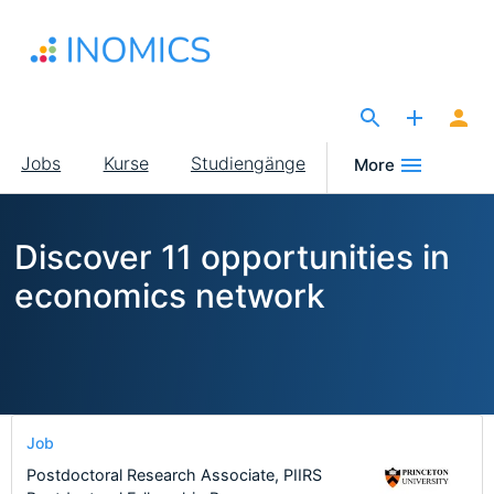
Direkt
zum
Inhalt
The Site for Economists
Main
Jobs
Kurse
Studiengänge
More
navigation
Discover 11 opportunities in
economics network
Job
Postdoctoral Research Associate, PIIRS