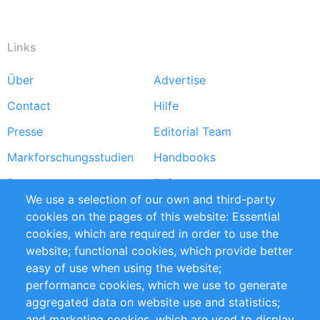
Links
Über
Advertise
Footer
Contact
Hilfe
menu
Presse
Editorial Team
Markforschungsstudien
Handbooks
Partners
Referenzen
We use a selection of our own and third-party
RSS-Feed
Sustainability
cookies on the pages of this website: Essential
cookies, which are required in order to use the
Privacy Policy
Terms and Conditions
website; functional cookies, which provide better
Impressum
easy of use when using the website;
performance cookies, which we use to generate
Customer Support
aggregated data on website use and statistics;
and marketing cookies, which are used to display